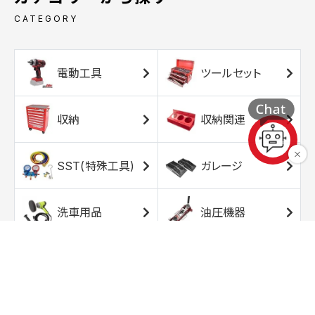
CATEGORY
電動工具
ツールセット
収納
収納関連
SST(特殊工具)
ガレージ
洗車用品
油圧機器
エアコンプレッサ
エアツール
ー
トルクレンチ
ソケット