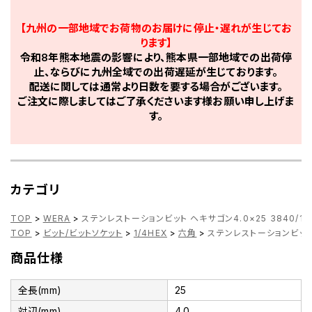
【九州の一部地域でお荷物のお届けに停止・遅れが生じてお
ります】
令和8年熊本地震の影響により、熊本県一部地域での出荷停
止、ならびに九州全域での出荷遅延が生じております。
配送に関しては通常より日数を要する場合がございます。
ご注文に際しましてはご了承くださいます様お願い申し上げま
す。
カテゴリ
TOP
>
WERA
>
ステンレストーションビット ヘキサゴン4.0×25 3840/1 0
TOP
>
ビット/ビットソケット
>
1/4HEX
>
六角
>
ステンレストーションビット ヘ
商品仕様
全長(mm)
25
対辺(mm)
4.0