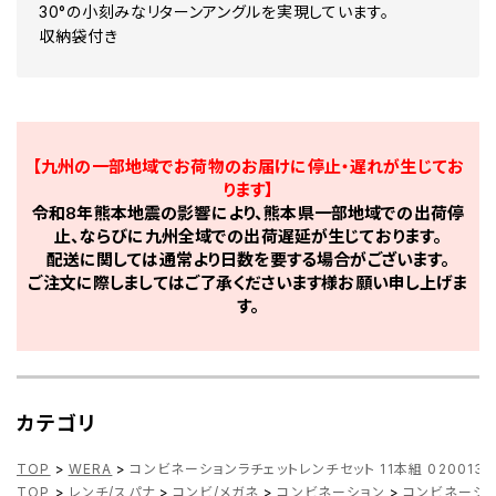
30°の小刻みなリターンアングルを実現しています。
収納袋付き
【九州の一部地域でお荷物のお届けに停止・遅れが生じてお
ります】
令和8年熊本地震の影響により、熊本県一部地域での出荷停
止、ならびに九州全域での出荷遅延が生じております。
配送に関しては通常より日数を要する場合がございます。
ご注文に際しましてはご了承くださいます様お願い申し上げま
す。
カテゴリ
TOP
>
WERA
>
コンビネーションラチェットレンチセット 11本組 020013
TOP
>
レンチ/スパナ
>
コンビ/メガネ
>
コンビネーション
>
コンビネーション