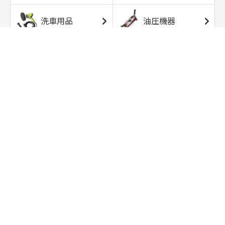
洗車用品
油圧機器
エアコンプレッサ
エアツール
ー
トルクレンチ
ソケット
ラチェット/スピン
レンチ/スパナ
ナー
バイク用工具/用
オイル交換用品
品
ワークライト/ト
研磨/研削用品
ーチライト
タイヤ/ホイール
アウトドア用品
用品