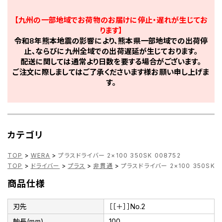
【九州の一部地域でお荷物のお届けに停止・遅れが生じてお
ります】
令和8年熊本地震の影響により、熊本県一部地域での出荷停
止、ならびに九州全域での出荷遅延が生じております。
配送に関しては通常より日数を要する場合がございます。
ご注文に際しましてはご了承くださいます様お願い申し上げま
す。
カテゴリ
TOP
>
WERA
>
プラスドライバー 2×100 350SK 008752
TOP
>
ドライバー
>
プラス
>
非貫通
>
プラスドライバー 2×100 350SK 0
商品仕様
刃先
［［＋］］No.2
軸長(mm)
100