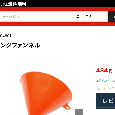
円
送料無料
以上
会員登録
ログイン
お気に入り
全カテゴリ
04801
ロングファンネル
484
円
4ポイント(1%