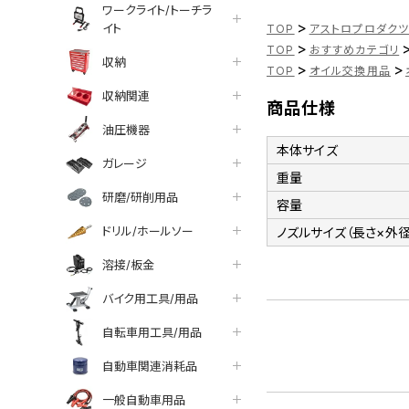
ワークライト/トーチラ
>
イト
TOP
アストロプロダク
>
TOP
おすすめカテゴリ
収納
>
>
TOP
オイル交換用品
収納関連
商品仕様
油圧機器
本体サイズ
ガレージ
重量
研磨/研削用品
容量
ドリル/ホールソー
ノズルサイズ（長さ×外径
溶接/板金
バイク用工具/用品
自転車用工具/用品
自動車関連消耗品
一般自動車用品