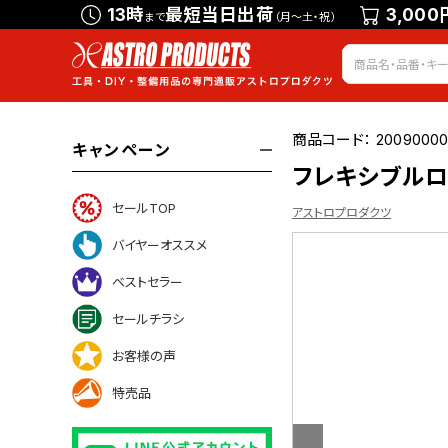
13時
最短当日出荷
3,000
まで
（月～土・祝）
商品コード：
20090000
キャンペーン
フレキシブル
セールTOP
アストロプロダクツ
バイヤーオススメ
ベストセラー
ついて
セールチラシ
お客様の声
特売品