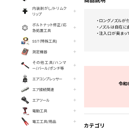
商品説明
内装剥がし/トリムク
リップ
・ロングノズルが
ボルトナット修正/応
・ノズルは自在に
急処置工具
・注入口が奥まっ
SST(特殊工具)
測定機器
その他工具/ハンマ
ー/バール/ポンチ等
エアコンプレッサー
令和
エア接続関連
エアツール
電動工具
電工工具/用品
カテゴリ