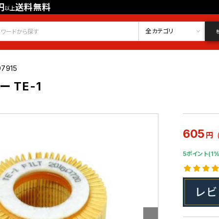
円
送料無料
以上
会員登録
ログイン
お気に入り
全カテゴリ
97915
 TE-1
605
円
5ポイント(1%