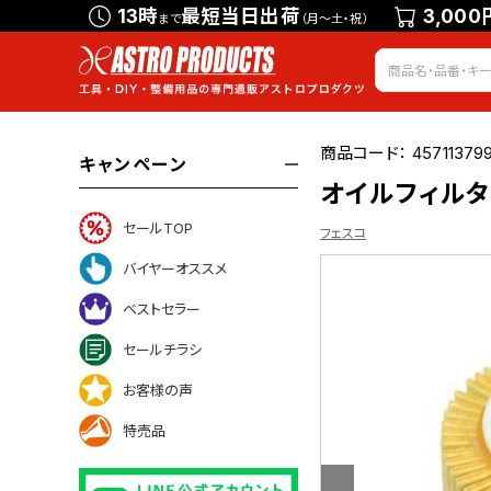
13時
最短当日出荷
3,000
まで
（月～土・祝）
商品コード：
45711379
キャンペーン
オイルフィルター
セールTOP
フェスコ
バイヤーオススメ
ベストセラー
いて
セールチラシ
お客様の声
特売品