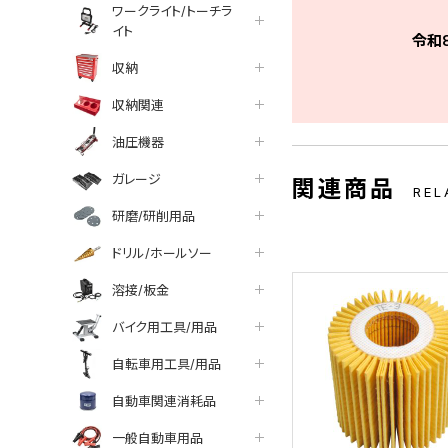
ワークライト/トーチラ
イト
令和
収納
収納関連
油圧機器
ガレージ
関連商品
REL
研磨/研削用品
ドリル/ホールソー
溶接/板金
バイク用工具/用品
自転車用工具/用品
自動車関連消耗品
一般自動車用品