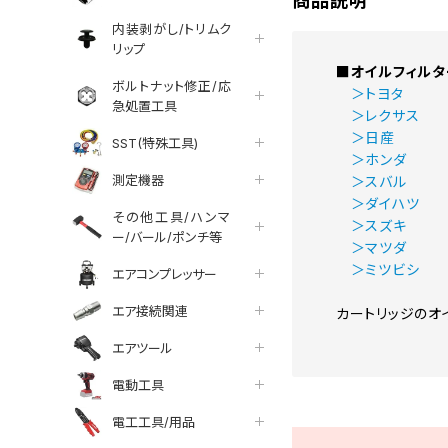
商品説明
内装剥がし/トリムク
リップ
■オイルフィルタ
ボルトナット修正/応
＞トヨタ
急処置工具
＞レクサス
＞日産
SST(特殊工具)
＞ホンダ
測定機器
＞スバル
＞ダイハツ
その他工具/ハンマ
＞スズキ
ー/バール/ポンチ等
＞マツダ
＞ミツビシ
エアコンプレッサー
エア接続関連
カートリッジのオ
エアツール
電動工具
電工工具/用品