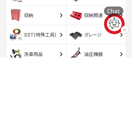
収納
収納関連
SST(特殊工具)
ガレージ
洗車用品
油圧機器
エアコンプレッサ
エアツール
ー
トルクレンチ
ソケット
ラチェット/スピン
レンチ/スパナ
ナー
バイク用工具/用
オイル交換用品