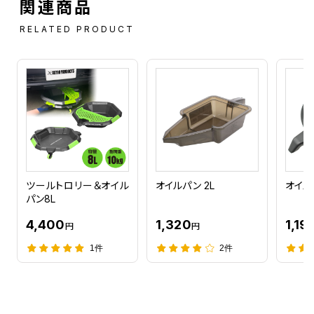
関連商品
RELATED PRODUCT
ツールトロリー＆オイル
オイルパン 2L
オイルパ
パン8L
4,400
1,320
1,19
円
円
1件
2件