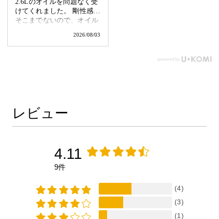
2.6Lのオイルを問題なく受
けてくれました。 剛性感は
そこまでないので、オイル
が入った状態で横にずらす
2026/08/03
ときは新調に。 廃棄パック
への移し替えも問題ありま
せんでした。注ぎやすかっ
たです。
レビュー
4.11
9件
(4)
(3)
(1)