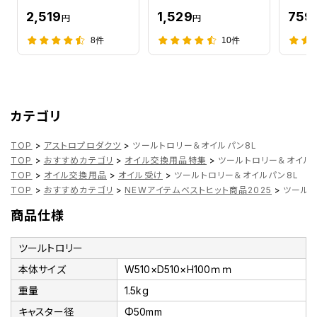
2,519
1,529
759
円
円
8件
10件
カテゴリ
TOP
>
アストロプロダクツ
>
ツールトロリー＆オイルパン8L
TOP
>
おすすめカテゴリ
>
オイル交換用品特集
>
ツールトロリー＆オイル
TOP
>
オイル交換用品
>
オイル受け
>
ツールトロリー＆オイルパン8L
TOP
>
おすすめカテゴリ
>
NEWアイテムベストヒット商品2025
>
ツールト
商品仕様
ツールトロリー
本体サイズ
W510×D510×H100ｍｍ
重量
1.5kg
キャスター径
Φ50mm