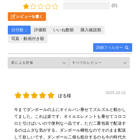
(0)
レビューを書く
日付順 ↓
評価順
いいね数順
購入確認順
写真・動画付き順
詳細フィルター
2025-10-21
ぽる様
今までダンボールの上にオイルパン乗せてズルズルと動かし
てました。これは楽です。オイルエレメントも乗せてコロコ
ロと引けばいいので便利な一品です。ただ二重包装で配送す
るのはムダな気がする。ダンボール梱包なのでそのまま配送
して欲しいです。ダンボール二個も処分するのも今の時代大