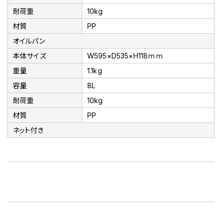
耐荷重
10kg
材質
PP
オイルパン
本体サイズ
W595×D535×H118ｍｍ
重量
1.1kg
容量
8L
耐荷重
10kg
材質
PP
ネット付き