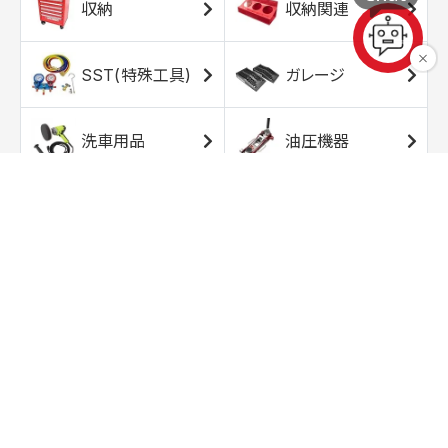
収納
収納関連
SST(特殊工具)
ガレージ
洗車用品
油圧機器
エアコンプレッサ
エアツール
ー
トルクレンチ
ソケット
ラチェット/スピン
レンチ/スパナ
ナー
バイク用工具/用
オイル交換用品
品