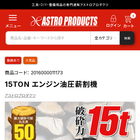
工具・DIY・整備用品の専門通販アストロプロダクツ
0
全カテゴリ
検索
動画あり
大型品
商品コード：
2016000011173
15TON エンジン油圧薪割機
アストロプロダクツ