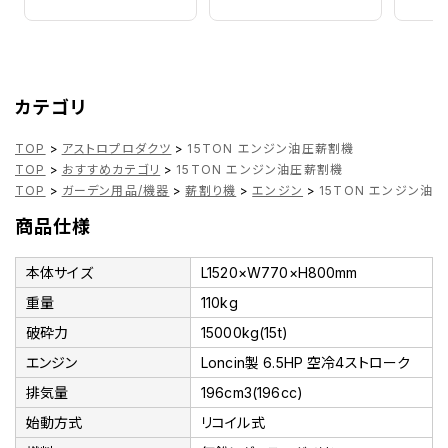
カテゴリ
TOP
>
アストロプロダクツ
>
15TON エンジン油圧薪割機
TOP
>
おすすめカテゴリ
>
15TON エンジン油圧薪割機
TOP
>
ガーデン用品/機器
>
薪割り機
>
エンジン
>
15TON エンジン油
商品仕様
本体サイズ
L1520×W770×H800mm
重量
110kg
破砕力
15000kg(15t)
エンジン
Loncin製 6.5HP 空冷4ストローク
排気量
196cm3(196cc)
始動方式
リコイル式