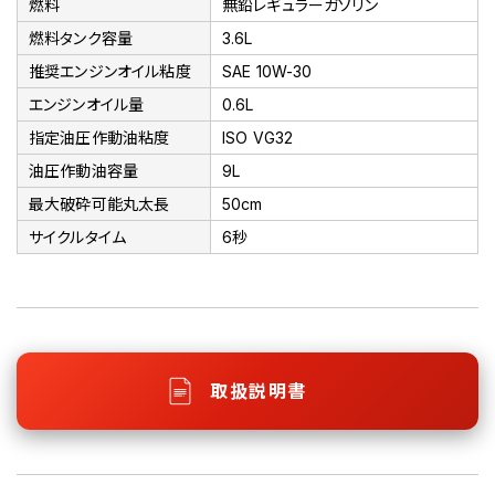
燃料
無鉛レギュラーガソリン
燃料タンク容量
3.6L
推奨エンジンオイル粘度
SAE 10W-30
エンジンオイル量
0.6L
指定油圧作動油粘度
ISO VG32
油圧作動油容量
9L
最大破砕可能丸太長
50cm
サイクルタイム
6秒
取扱説明書