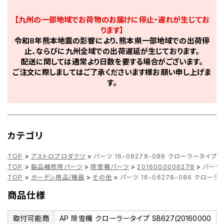
【九州の一部地域でお荷物のお届けに停止・遅れが生じてお
ります】
令和8年熊本地震の影響により、熊本県一部地域での出荷停
止、ならびに九州全域での出荷遅延が生じております。
配送に関しては通常より日数を要する場合がございます。
ご注文に際しましてはご了承くださいます様お願い申し上げま
す。
カテゴリ
TOP
>
アストロプロダクツ
>
パーツ 16-06278-086 クローラータイプ
TOP
>
製品補修用パーツ
>
除雪機パーツ
>
2016000006278
>
パーツ 
TOP
>
ガーデン用品/機器
>
その他
>
パーツ 16-06278-086 クロー
商品仕様
取付可能商
AP 除雪機 クローラータイプ SB627(20160000