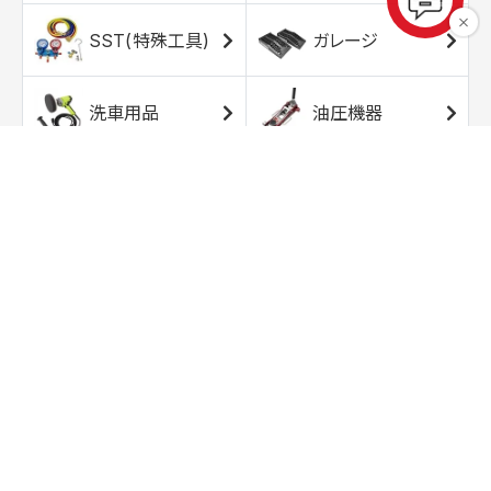
SST(特殊工具)
ガレージ
洗車用品
油圧機器
エアコンプレッサ
エアツール
ー
トルクレンチ
ソケット
ラチェット/スピン
レンチ/スパナ
ナー
バイク用工具/用
オイル交換用品
品
ワークライト/ト
研磨/研削用品
ーチライト