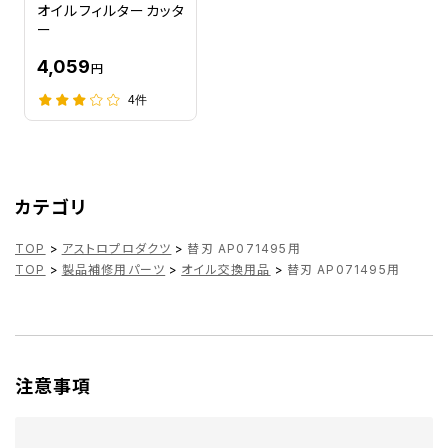
オイルフィルターカッタ
ー
4,059
円
4件
カテゴリ
TOP
>
アストロプロダクツ
>
替刃 AP071495用
TOP
>
製品補修用パーツ
>
オイル交換用品
>
替刃 AP071495用
注意事項