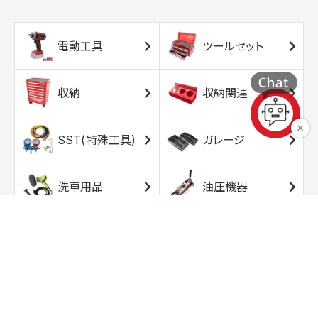
電動工具
ツールセット
収納
収納関連
SST(特殊工具)
ガレージ
洗車用品
油圧機器
エアコンプレッサ
エアツール
ー
トルクレンチ
ソケット