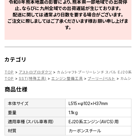
令和8年熊本地震の影響により、熊本県一部地域での出荷停
止、ならびに九州全域での出荷遅延が生じております。
配送に関しては通常より日数を要する場合がございます。
ご注文に際しましてはご了承くださいます様お願い申し上げま
す。
カテゴリ
TOP
>
アストロプロダクツ
>
カムシャフトプーリーレンチ スバル EJ20系エ
TOP
>
SST(特殊工具)
>
エンジン整備工具
>
プーリー/ベルト
>
カムシャ
商品仕様
本体サイズ
L515×φ102×H37mm
重量
1.1kg
適用車種（スバル車専用）
EJ20系エンジン（AVCS）用
材質
カーボンスチール