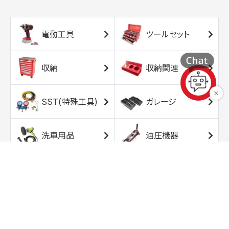
電動工具
ツールセット
収納
収納関連
SST(特殊工具)
ガレージ
洗車用品
油圧機器
エアコンプレッサ
エアツール
ー
トルクレンチ
ソケット