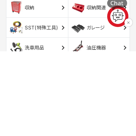
収納
収納関連
SST(特殊工具)
ガレージ
洗車用品
油圧機器
エアコンプレッサ
エアツール
ー
トルクレンチ
ソケット
ラチェット/スピン
レンチ/スパナ
ナー
バイク用工具/用
オイル交換用品
品