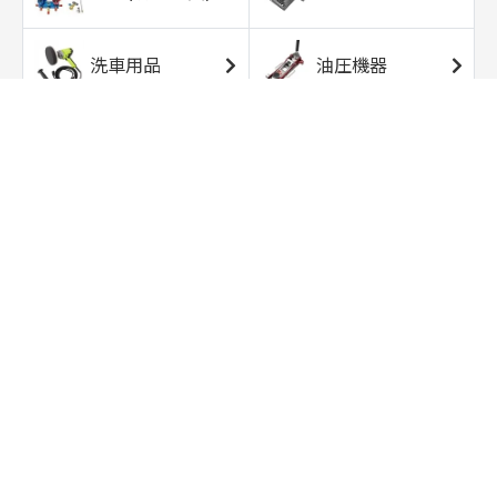
洗車用品
油圧機器
エアコンプレッサ
エアツール
ー
トルクレンチ
ソケット
ラチェット/スピン
レンチ/スパナ
ナー
バイク用工具/用
オイル交換用品
品
ワークライト/ト
研磨/研削用品
ーチライト
タイヤ/ホイール