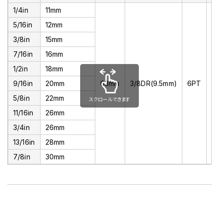
1/4in
11mm
5/16in
12mm
3/8in
15mm
7/16in
16mm
1/2in
18mm
9/16in
20mm
63mm
3/8DR(9.5mm)
6PT
ク
5/8in
22mm
スクロールできます
11/16in
26mm
3/4in
26mm
13/16in
28mm
7/8in
30mm