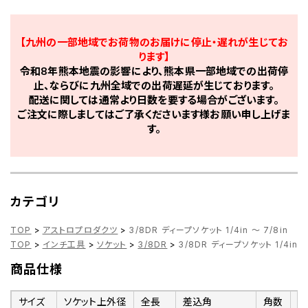
【九州の一部地域でお荷物のお届けに停止・遅れが生じてお
ります】
令和8年熊本地震の影響により、熊本県一部地域での出荷停
止、ならびに九州全域での出荷遅延が生じております。
配送に関しては通常より日数を要する場合がございます。
ご注文に際しましてはご了承くださいます様お願い申し上げま
す。
カテゴリ
TOP
>
アストロプロダクツ
>
3/8DR ディープソケット 1/4in ～ 7/8in
TOP
>
インチ工具
>
ソケット
>
3/8DR
>
3/8DR ディープソケット 1/4in ～
商品仕様
サイズ
ソケット上外径
全長
差込角
角数
材