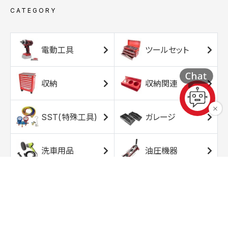
CATEGORY
電動工具
ツールセット
収納
収納関連
SST(特殊工具)
ガレージ
洗車用品
油圧機器
エアコンプレッサ
エアツール
ー
トルクレンチ
ソケット