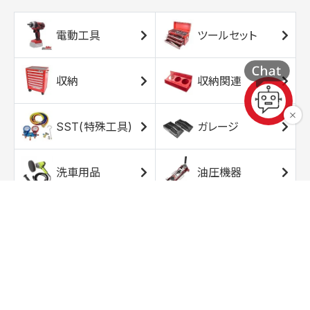
電動工具
ツールセット
収納
収納関連
SST(特殊工具)
ガレージ
洗車用品
油圧機器
エアコンプレッサ
エアツール
ー
トルクレンチ
ソケット
ラチェット/スピン
レンチ/スパナ