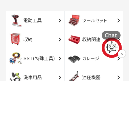
電動工具
ツールセット
収納
収納関連
SST(特殊工具)
ガレージ
洗車用品
油圧機器
エアコンプレッサ
エアツール
ー
トルクレンチ
ソケット