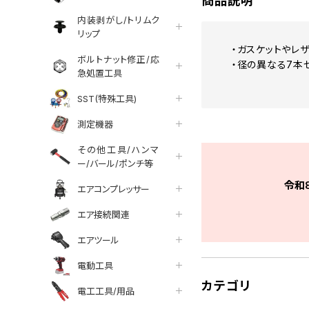
商品説明
内装剥がし/トリムク
リップ
・ガスケットやレ
ボルトナット修正/応
・径の異なる7本
急処置工具
SST(特殊工具)
測定機器
その他工具/ハンマ
ー/バール/ポンチ等
令和
エアコンプレッサー
エア接続関連
エアツール
電動工具
カテゴリ
電工工具/用品