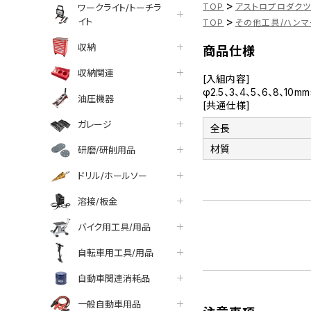
>
TOP
アストロプロダク
ワークライト/トーチラ
>
イト
TOP
その他工具/ハンマ
収納
商品仕様
収納関連
[入組内容]
φ2.5、3、4、5、6、8、10m
油圧機器
[共通仕様]
ガレージ
全長
材質
研磨/研削用品
ドリル/ホールソー
溶接/板金
バイク用工具/用品
自転車用工具/用品
自動車関連消耗品
一般自動車用品