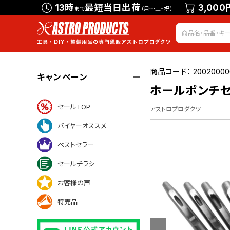
13時
最短当日出荷
3,000
まで
（月～土・祝）
商品コード：
20020000
キャンペーン
ホールポンチセッ
セールTOP
アストロプロダクツ
バイヤーオススメ
ベストセラー
ついて
セールチラシ
お客様の声
特売品