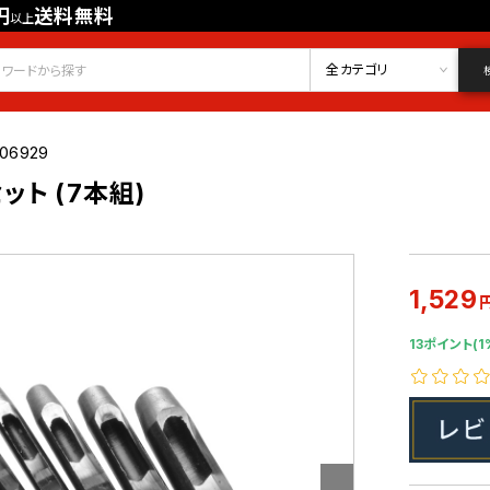
円
送料無料
以上
会員登録
ログイン
お気に入り
全カテゴリ
06929
ト (7本組)
1,529
13ポイント(1