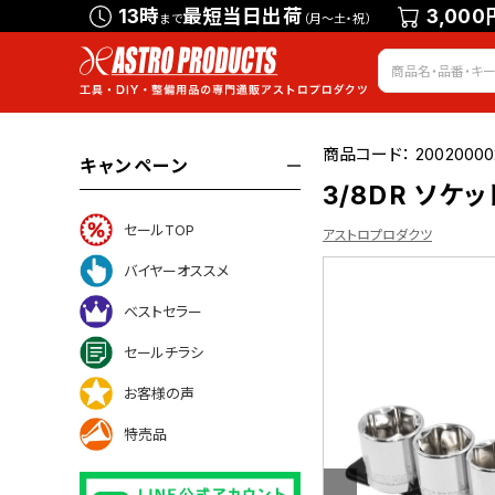
13時
最短当日出荷
3,000
まで
（月～土・祝）
商品コード：
20020000
キャンペーン
3/8DR ソケッ
セールTOP
アストロプロダクツ
バイヤーオススメ
ベストセラー
ついて
セールチラシ
お客様の声
特売品