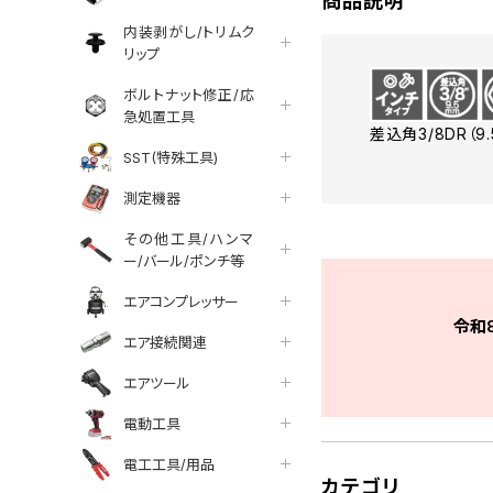
商品説明
内装剥がし/トリムク
リップ
ボルトナット修正/応
急処置工具
差込角3/8DR（9
SST(特殊工具)
測定機器
その他工具/ハンマ
ー/バール/ポンチ等
エアコンプレッサー
令和
エア接続関連
エアツール
電動工具
電工工具/用品
カテゴリ