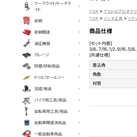
ワークライト/トーチラ
イト
>
TOP
アストロプロダク
>
>
TOP
インチ工具
ソケ
収納
商品仕様
収納関連
[セット内容]
油圧機器
3/8、7/16、1/2、9/16、5
ガレージ
[共通仕様]
差込角
研磨/研削用品
角数
ドリル/ホールソー
材質
溶接/板金
バイク用工具/用品
自転車用工具/用品
自動車関連消耗品
一般自動車用品