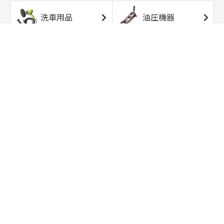
洗車用品
油圧機器
エアコンプレッサ
エアツール
ー
トルクレンチ
ソケット
ラチェット/スピン
レンチ/スパナ
ナー
バイク用工具/用
オイル交換用品
品
ワークライト/ト
研磨/研削用品
ーチライト
タイヤ/ホイール
アウトドア用品
用品