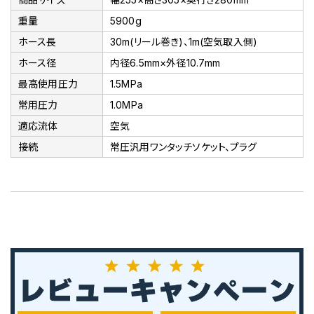
重量
5900g
ホース長
30m(リール巻き)、1m(空気取入側)
ホース径
内径6.5mm×外径10.7mm
最高使用圧力
1.5MPa
常用圧力
1.0MPa
適応流体
空気
接続
常圧汎用ワンタッチソケット、プラグ