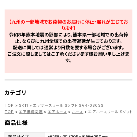
【九州の一部地域でお荷物のお届けに停止・遅れが生じてお
ります】
令和8年熊本地震の影響により、熊本県一部地域での出荷停
止、ならびに九州全域での出荷遅延が生じております。
配送に関しては通常より日数を要する場合がございます。
ご注文に際しましてはご了承くださいます様お願い申し上げま
す。
カテゴリ
TOP
>
SK11
>
エアホースリール Sソフト SAR-030SS
TOP
>
エア接続関連
>
エアホース
>
ホース
>
エアホースリール Sソフト S
商品仕様
商品サイズ
幅255×高さ305×奥行き280mm