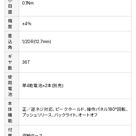
小
0.1Nm
目
盛
精
±4％
度
差
込
1/2DR(12.7mm)
角
ギ
ヤ
36T
数
使
用
単4乾電池×2本(別売)
電
池
本
体
正／逆ネジ対応、ピークホールド、操作パネル180°回転、
機
プッシュリリース、バックライト、オートオフ
能
付
属
収納ケース