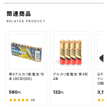
関連商品
RELATED PRODUCT
単4アルカリ乾電池 10
アルカリ乾電池 単4形
Q-Fi
本 LR03D(10S)
4本
インパ
(3個組
580
132
3,5
円
円
1件