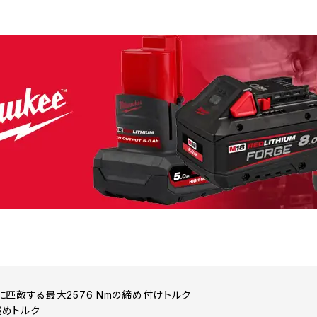
に匹敵する最大2576 Nmの締め付けトルク
の緩めトルク