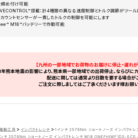
を締め付け可能
™DRIVECONTROL™搭載：計4種類の異なる速度制御とトルク調節がツー
カウントセンサーが一貫したトルクの制御を可能にします
kee™ M18™バッテリーで作動可能
【九州の一部地域でお荷物のお届けに停止・遅れが
8年熊本地震の影響により、熊本県一部地域での出荷停止、ならびに九
配送に関しては通常より日数を要する場合がご
ご注文に際しましてはご了承くださいます様お願い
>
>
電動工具
インパクトレンチ
1インチ 2576Nm ショートノーズ インパクトレンチ 
ンチ 2576Nm ショートノーズ インパクトレンチ M18 ONEFHIWF1DS-0C0 J