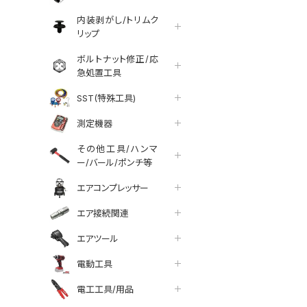
内装剥がし/トリムク
リップ
ボルトナット修正/応
急処置工具
SST(特殊工具)
測定機器
その他工具/ハンマ
ー/バール/ポンチ等
エアコンプレッサー
エア接続関連
エアツール
電動工具
電工工具/用品