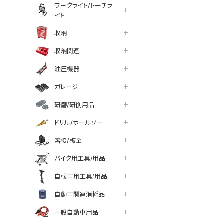
ワークライト/トーチラ
イト
収納
収納関連
油圧機器
ガレージ
研磨/研削用品
ドリル/ホールソー
溶接/板金
バイク用工具/用品
自転車用工具/用品
tter
facebook
line
自動車関連消耗品
一般自動車用品