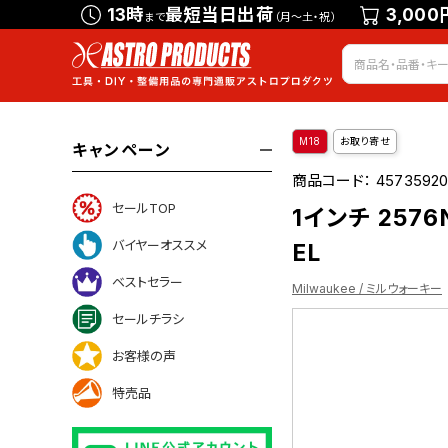
13時
最短当日出荷
3,000
まで
（月～土・祝）
M18
お取り寄せ
キャンペーン
商品コード：
4573592
セールTOP
1インチ 2576
バイヤーオススメ
EL
ベストセラー
Milwaukee / ミルウォーキー
セールチラシ
お客様の声
特売品