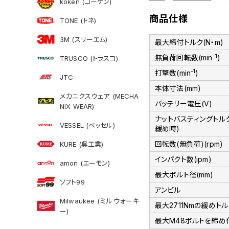
koken (コーケン)
商品仕様
TONE (トネ)
3M (スリーエム)
最大締付トルク(N・m)
-1
無負荷回転数(min
)
TRUSCO (トラスコ)
-1
打撃数(min
)
JTC
本体寸法(mm)
メカニクスウェア (MECHA
バッテリー電圧(V)
NIX WEAR)
ナットバスティングトルク
VESSEL (ベッセル)
緩め時)
回転数(無負荷)(rpm)
KURE (呉工業)
インパクト数(ipm)
amon (エーモン)
最大ボルト径(mm)
ソフト99
アンビル
Milwaukee (ミルウォーキ
最大2711Nmの緩めトル
ー)
最大M48ボルトを締め