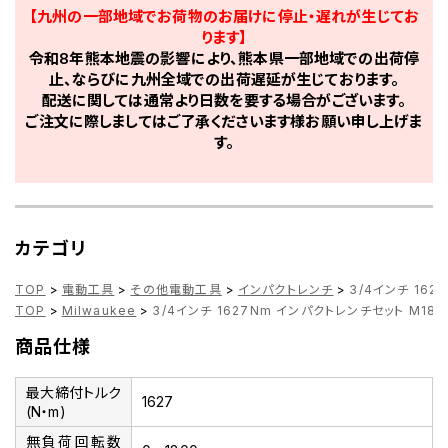
【九州の一部地域でお荷物のお届けに停止・遅れが生じてお
ります】
令和8年熊本地震の影響により、熊本県一部地域での出荷停
止、ならびに九州全域での出荷遅延が生じております。
配送に関しては通常より日数を要する場合がございます。
ご注文に際しましてはご了承くださいます様お願い申し上げま
す。
カテゴリ
TOP
>
電動工具
>
その他電動工具
>
インパクトレンチ
>
3/4インチ 162
TOP
>
Milwaukee
>
3/4インチ 1627Nm インパクトレンチセット M18 ON
商品仕様
最大締付トルク
1627
(N・m)
無負荷回転数