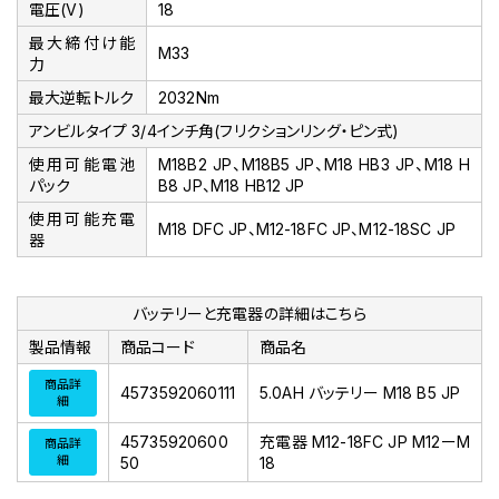
電圧(V)
18
最大締付け能
M33
力
最大逆転トルク
2032Nm
アンビルタイプ 3/4インチ角(フリクションリング・ピン式)
使用可能電池
M18B2 JP、M18B5 JP、M18 HB3 JP、M18 H
パック
B8 JP、M18 HB12 JP
使用可能充電
M18 DFC JP、M12-18FC JP、M12-18SC JP
器
バッテリーと充電器の詳細はこちら
製品情報
商品コード
商品名
商品詳
4573592060111
5.0AH バッテリー M18 B5 JP
細
45735920600
充電器 M12-18FC JP M12ーM
商品詳
細
50
18