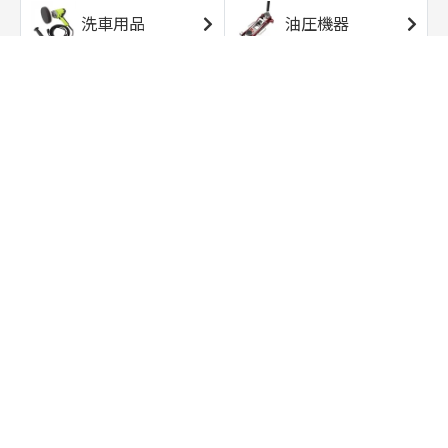
洗車用品
油圧機器
エアコンプレッサ
エアツール
ー
トルクレンチ
ソケット
ラチェット/スピン
レンチ/スパナ
ナー
バイク用工具/用
オイル交換用品
品
ワークライト/ト
研磨/研削用品
ーチライト
タイヤ/ホイール
アウトドア用品
用品