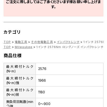
ご注文に際しましてはご了承くださいます様お願い申し上げま
す。
カテゴリ
TOP
>
電動工具
>
その他電動工具
>
インパクトレンチ
>
1インチ 2576N
TOP
>
Milwaukee
>
1インチ 2576Nm ロングノーズ インパクトレンチ M18 
商品仕様
最大締付トルク
2576
(N・m)
最大締付トルク
1966
(N・m)強
最大締付トルク
1180
(N・m)弱
無負荷回転数(min
0～900
-1
)強