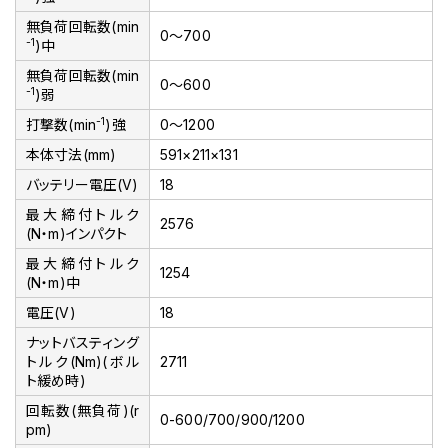
無負荷回転数(min
0～700
-1
)中
無負荷回転数(min
0～600
-1
)弱
-1
打撃数(min
)強
0～1200
本体寸法(mm)
591×211×131
バッテリー電圧(V)
18
最大締付トルク
2576
(N・m)インパクト
最大締付トルク
1254
(N・m)中
電圧(V)
18
ナットバスティング
トルク(Nm)(ボル
2711
ト緩め時)
回転数(無負荷)(r
0-600/700/900/1200
pm)