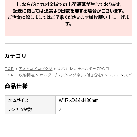
止、ならびに九州全域での出荷遅延が生じております。
配送に関しては通常より日数を要する場合がございます。
ご注文に際しましてはご了承くださいます様お願い申し上げま
す。
カテゴリ
TOP
>
アストロプロダクツ
>
スパナ レンチホルダー7PC用
TOP
>
収納関連
>
ホルダー/ラック(マグネット付き含む)
>
レンチ
>
スパナ
商品仕様
本体サイズ
W117×D44×H30mm
レンチ収納数
7