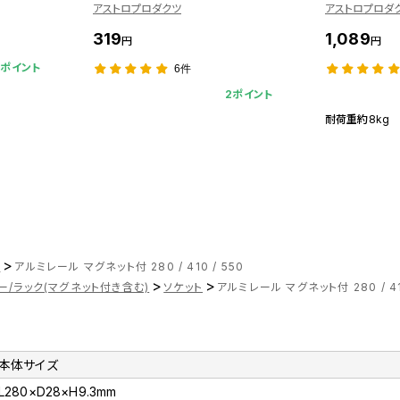
アストロプロダクツ
アストロプロダ
319
1,089
円
円
4ポイント
6件
2ポイント
耐荷重約8kg
>
ツ
アルミレール マグネット付 280 / 410 / 550
>
>
ー/ラック(マグネット付き含む)
ソケット
アルミレール マグネット付 280 / 410
本体サイズ
L280×D28×H9.3mm