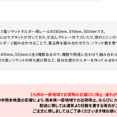
製ソケットホルダー用レールの280mm、410mm、550mmです。
にはマグネットが付いており、引出しやトレー内でズレたり、倒れにくいだ
ルダーと組み合わせることで、差込角を組み合わせたり、ソケット数を増
、410mm、550mmと全3種類あるので、種類や用途に合わせて組み合わ
の高いソケットの持ち運び用など、自分仕様のホルダーを作ってみません
【九州の一部地域でお荷物のお届けに停止・遅れが
8年熊本地震の影響により、熊本県一部地域での出荷停止、ならびに九
配送に関しては通常より日数を要する場合がご
ご注文に際しましてはご了承くださいます様お願い