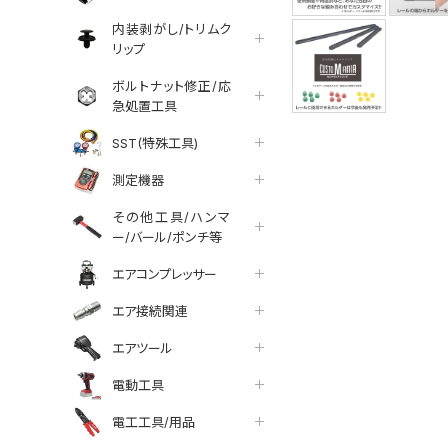
内装剥がし/トリムク
リップ
ボルトナット修正/応
急処置工具
SST(特殊工具)
測定機器
その他工具/ハンマ
ー/バール/ポンチ等
エアコンプレッサー
エア接続関連
エアツール
電動工具
電工工具/用品