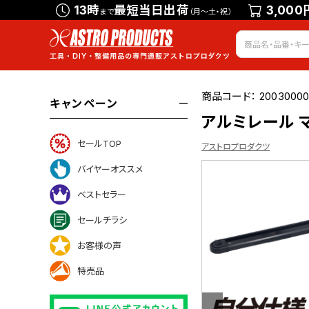
13時
最短当日出荷
3,000
まで
（月～土・祝）
商品コード：
20030000
キャンペーン
アルミレール マグ
セールTOP
アストロプロダクツ
バイヤーオススメ
ベストセラー
について
セールチラシ
お客様の声
特売品