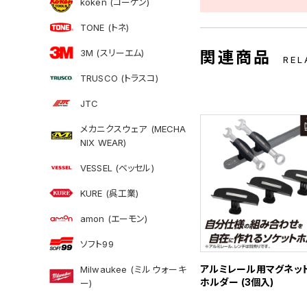
koken (コーケン)
TONE (トネ)
3M (スリーエム)
関連商品
REL
TRUSCO (トラスコ)
JTC
メカニクスウェア (MECHA
NIX WEAR)
VESSEL (ベッセル)
KURE (呉工業)
amon (エーモン)
ソフト99
アルミレール用マグネッ
Milwaukee (ミルウォーキ
ホルダー (3個入)
ー)