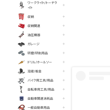
ワークライト/トーチラ
イト
収納
収納関連
油圧機器
ガレージ
tter
facebook
line
研磨/研削用品
ドリル/ホールソー
溶接/板金
バイク用工具/用品
自転車用工具/用品
自動車関連消耗品
一般自動車用品