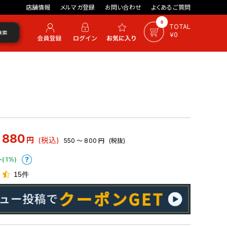
店舗情報
メルマガ登録
お問い合わせ
よくあるご質問
0
TOTAL
検索
￥0
 880
円
(税込)
550 ～ 800
円
(税抜)
ト(1%)
15件