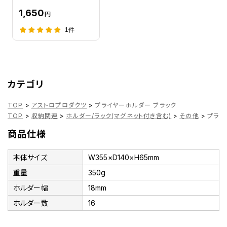
1,650
円
1件
カテゴリ
TOP
>
アストロプロダクツ
>
プライヤーホルダー ブラック
TOP
>
収納関連
>
ホルダー/ラック(マグネット付き含む)
>
その他
>
プライ
商品仕様
本体サイズ
W355×D140×H65mm
重量
350g
ホルダー幅
18mm
ホルダー数
16