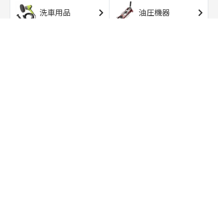
洗車用品
油圧機器
エアコンプレッサ
エアツール
ー
トルクレンチ
ソケット
ラチェット/スピン
レンチ/スパナ
ナー
バイク用工具/用
オイル交換用品
品
ワークライト/ト
研磨/研削用品
ーチライト
タイヤ/ホイール
アウトドア用品
用品