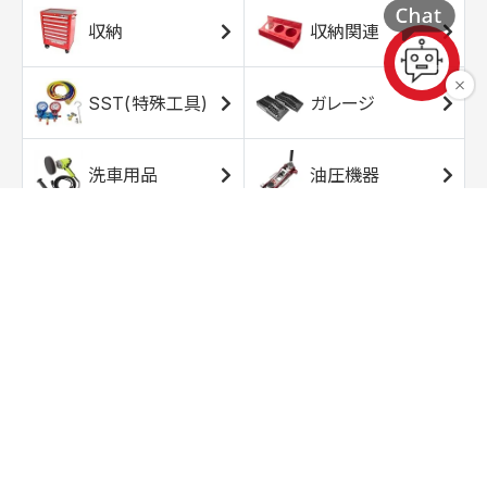
収納
収納関連
SST(特殊工具)
ガレージ
洗車用品
油圧機器
エアコンプレッサ
エアツール
ー
トルクレンチ
ソケット
ラチェット/スピン
レンチ/スパナ
ナー
バイク用工具/用
オイル交換用品
品