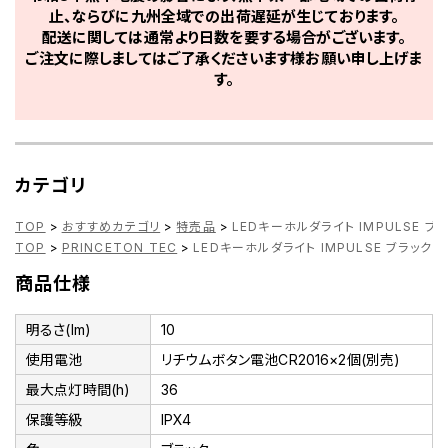
止、ならびに九州全域での出荷遅延が生じております。
配送に関しては通常より日数を要する場合がございます。
ご注文に際しましてはご了承くださいます様お願い申し上げま
す。
カテゴリ
TOP
>
おすすめカテゴリ
>
特売品
>
LEDキーホルダライト IMPULSE ブ
TOP
>
PRINCETON TEC
>
LEDキーホルダライト IMPULSE ブラック
商品仕様
明るさ(lm)
10
使用電池
リチウムボタン電池CR2016×2個(別売)
最大点灯時間(h)
36
保護等級
IPX4