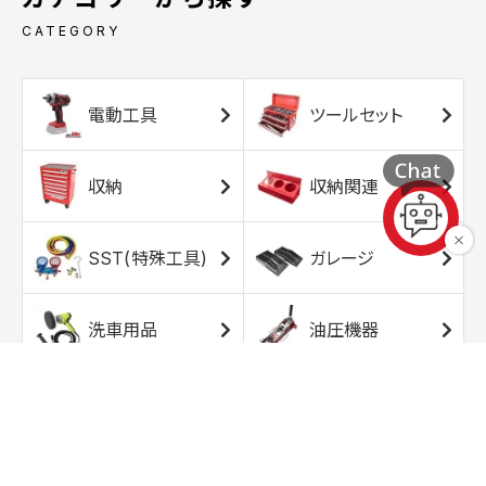
CATEGORY
電動工具
ツールセット
収納
収納関連
SST(特殊工具)
ガレージ
洗車用品
油圧機器
エアコンプレッサ
エアツール
ー
トルクレンチ
ソケット