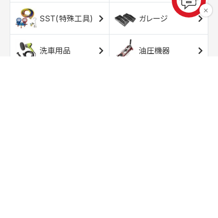
SST(特殊工具)
ガレージ
洗車用品
油圧機器
エアコンプレッサ
エアツール
ー
トルクレンチ
ソケット
ラチェット/スピン
レンチ/スパナ
ナー
バイク用工具/用
オイル交換用品
品
ワークライト/ト
研磨/研削用品
ーチライト