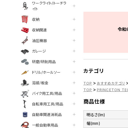
ワークライト/トーチラ
イト
収納
令和
収納関連
油圧機器
ガレージ
研磨/研削用品
カテゴリ
ドリル/ホールソー
>
溶接/板金
TOP
おすすめカテゴリ
>
TOP
PRINCETON TE
バイク用工具/用品
商品仕様
自転車用工具/用品
自動車関連消耗品
明るさ(lm)
幅(mm)
一般自動車用品