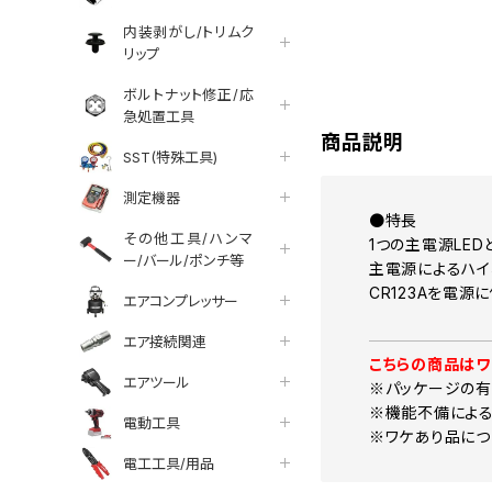
内装剥がし/トリムク
tter
facebook
line
リップ
ボルトナット修正/応
急処置工具
商品説明
SST(特殊工具)
測定機器
●特長
その他工具/ハンマ
1つの主電源LED
ー/バール/ポンチ等
主電源によるハイ
CR123Aを電源
エアコンプレッサー
エア接続関連
こちらの商品はワ
エアツール
※パッケージの有
※機能不備による
電動工具
※ワケあり品につ
電工工具/用品