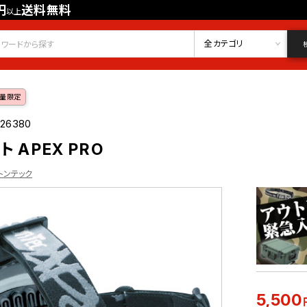
円
送料無料
以上
会員登録
ログイン
お気に入り
全カテゴリ
量限定
026380
 APEX PRO
ストンテック
5,500