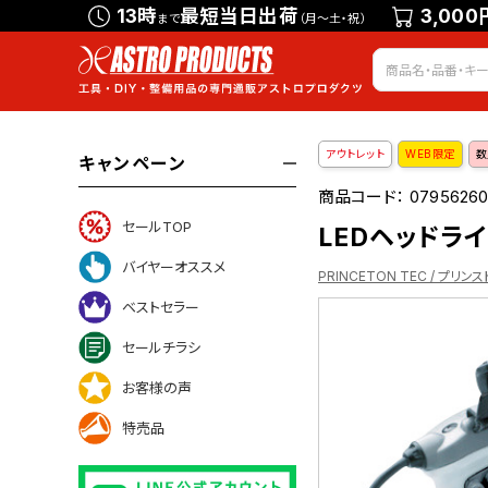
13時
最短当日出荷
3,000
まで
（月～土・祝）
アウトレット
WEB限定
数
キャンペーン
商品コード：
0795626
セールTOP
LEDヘッドライト
バイヤーオススメ
PRINCETON TEC / プリン
ベストセラー
セールチラシ
お客様の声
特売品