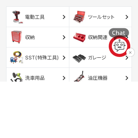
電動工具
ツールセット
収納
収納関連
SST(特殊工具)
ガレージ
洗車用品
油圧機器
エアコンプレッサ
エアツール
ー
トルクレンチ
ソケット
ラチェット/スピン