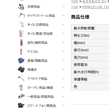
>
TOP
おすすめカテゴリ
>
洗車用品
TOP
PRINCETON TE
タイヤ/ホイール用品
商品仕様
オイル交換用品
最大照射距離
オイル関連/添加剤
明るさ(lm)
塗料/補修用品
幅(mm)
奥行(mm)
ケミカル
高さ(mm)
運搬/積載用品
使用電池
保護具
最大点灯時間(h)
アウトドア用品
保護等級
色
ガーデン用品/機器
一般用品/家庭用品
スマートフォン関連品