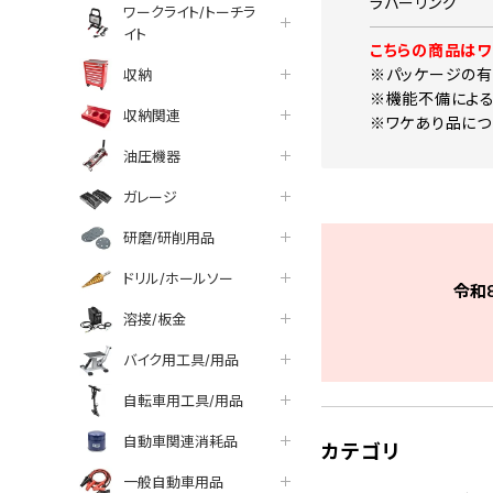
ラバーリング
ワークライト/トーチラ
イト
こちらの商品はワ
※パッケージの有
収納
※機能不備による
収納関連
※ワケあり品につ
油圧機器
ガレージ
研磨/研削用品
ドリル/ホールソー
令和
溶接/板金
バイク用工具/用品
自転車用工具/用品
自動車関連消耗品
カテゴリ
一般自動車用品