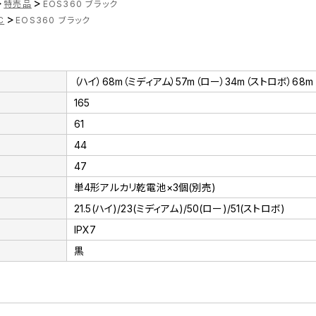
>
>
特売品
EOS360 ブラック
>
C
EOS360 ブラック
（ハイ）68m（ミディアム）57m（ロー）34m（ストロボ）68m
165
61
44
47
単4形アルカリ乾電池×3個(別売)
21.5(ハイ)/23(ミディアム)/50(ロー)/51(ストロボ)
IPX7
黒