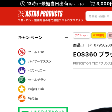
13時
最短当日出荷
3,000
まで
（月～土・祝）
アウトレット
WEB限定
数
キャンペーン
商品コード：
07956260
セールTOP
EOS360 ブラ
バイヤーオススメ
PRINCETON TEC / プリン
ベストセラー
セールチラシ
お客様の声
特売品