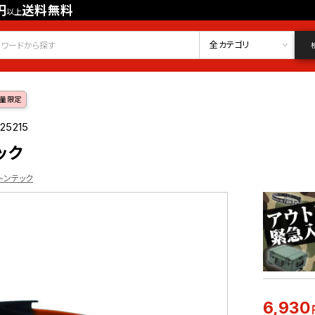
円
送料無料
以上
会員登録
ログイン
お気に入り
全カテゴリ
量限定
25215
ック
ストンテック
6,930