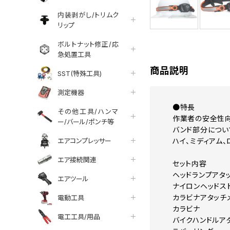
内装剥がし/トリムク
tter
facebook
line
リップ
ボルトナット修正/応
急処置工具
商品説明
SST(特殊工具)
測定機器
●特長
その他工具/ハンマ
作業者の安全性向
ー/バール/ポンチ等
バンド部分につい
エアコンプレッサー
ハイ、ミディアム
エア接続関連
セット内容
ヘッドランプアタ
エアツール
ナイロンヘッドス
カラビナアタッチ
電動工具
カラビナ
電工工具/用品
バイクハンドルア