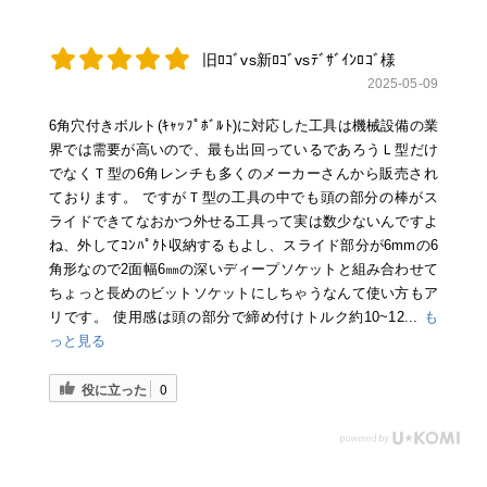
旧ﾛｺﾞvs新ﾛｺﾞvsﾃﾞｻﾞｲﾝﾛｺﾞ様
2025-05-09
6角穴付きボルト(ｷｬｯﾌﾟﾎﾞﾙﾄ)に対応した工具は機械設備の業
界では需要が高いので、最も出回っているであろうＬ型だけ
でなくＴ型の6角レンチも多くのメーカーさんから販売され
ております。 ですがＴ型の工具の中でも頭の部分の棒がス
ライドできてなおかつ外せる工具って実は数少ないんですよ
ね、外してｺﾝﾊﾟｸﾄ収納するもよし、スライド部分が6mmの6
角形なので2面幅6㎜の深いディープソケットと組み合わせて
ちょっと長めのビットソケットにしちゃうなんて使い方もア
リです。 使用感は頭の部分で締め付けトルク約10~12...
も
っと見る
役に立った
0