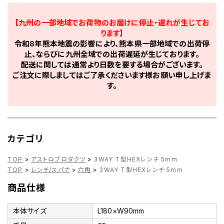
【九州の一部地域でお荷物のお届けに停止・遅れが生じてお
ります】
令和8年熊本地震の影響により、熊本県一部地域での出荷停
止、ならびに九州全域での出荷遅延が生じております。
配送に関しては通常より日数を要する場合がございます。
ご注文に際しましてはご了承くださいます様お願い申し上げま
す。
カテゴリ
TOP
>
アストロプロダクツ
>
3WAY T型HEXレンチ 5mm
TOP
>
レンチ/スパナ
>
六角
>
3WAY T型HEXレンチ 5mm
商品仕様
本体サイズ
L180×W90mm