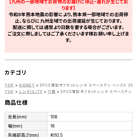
【九州の一部地域でお荷物のお届けに停止・遅れが生じてお
ります】
令和8年熊本地震の影響により、熊本県一部地域での出荷停
止、ならびに九州全域での出荷遅延が生じております。
配送に関しては通常より日数を要する場合がございます。
ご注文に際しましてはご了承くださいます様お願い申し上げま
す。
カテゴリ
TOP
>
SIGNET
>
5PCS薄型オフセットレンチ スペーステン ヘックス 350
TOP
>
レンチ/スパナ
>
六角
>
5PCS薄型オフセットレンチ スペーステン ヘッ
商品仕様
全長(mm)
108
幅(mm)
16
先端部高さ(mm)
約10.5