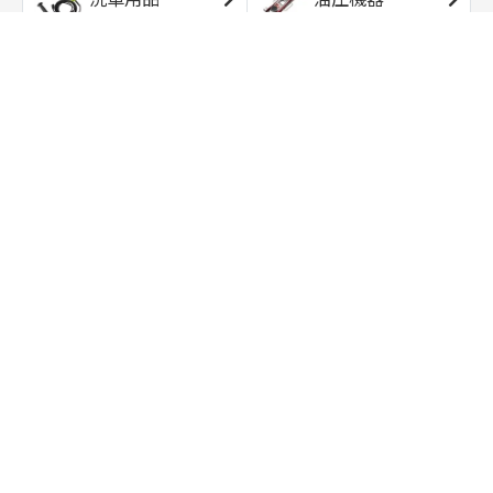
エアコンプレッサ
エアツール
ー
トルクレンチ
ソケット
ラチェット/スピン
レンチ/スパナ
ナー
バイク用工具/用
オイル交換用品
品
ワークライト/ト
研磨/研削用品
ーチライト
タイヤ/ホイール
アウトドア用品
用品