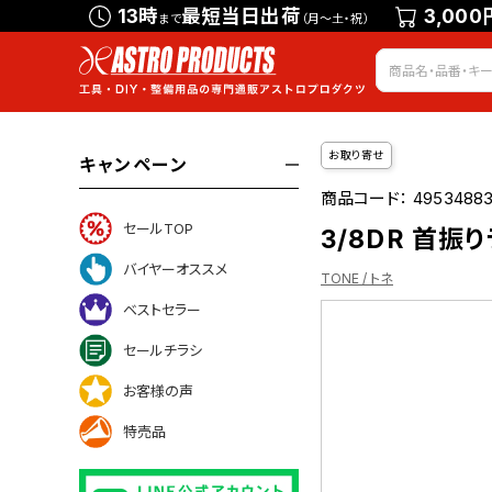
13時
最短当日出荷
3,000
まで
（月～土・祝）
お取り寄せ
キャンペーン
商品コード：
4953488
セールTOP
3/8DR 首振
バイヤーオススメ
TONE / トネ
ベストセラー
セールチラシ
ついて
お客様の声
特売品