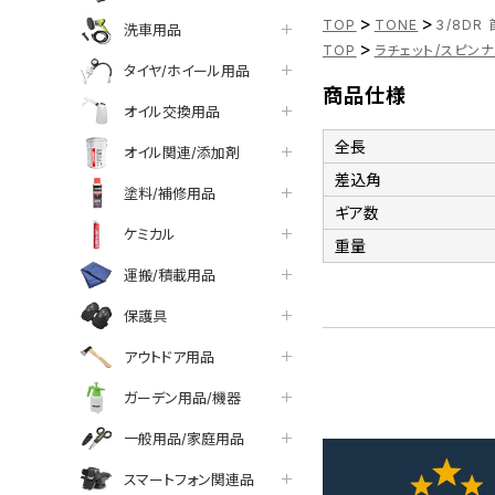
>
>
TOP
TONE
3/8DR
洗車用品
>
TOP
ラチェット/スピン
タイヤ/ホイール用品
商品仕様
オイル交換用品
全長
オイル関連/添加剤
差込角
塗料/補修用品
ギア数
ケミカル
重量
運搬/積載用品
保護具
アウトドア用品
ガーデン用品/機器
一般用品/家庭用品
スマートフォン関連品