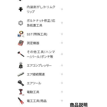
内装剥がし/トリムク
リップ
ボルトナット修正/応
急処置工具
SST(特殊工具)
測定機器
その他工具/ハンマ
ー/バール/ポンチ等
エアコンプレッサー
エア接続関連
エアツール
tter
facebook
line
電動工具
電工工具/用品
商品説明