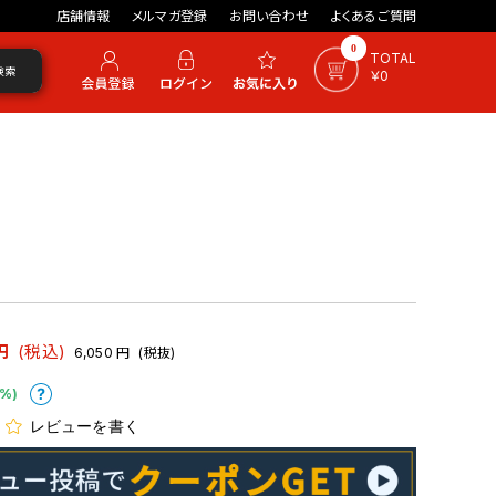
店舗情報
メルマガ登録
お問い合わせ
よくあるご質問
0
TOTAL
検索
￥0
円
(税込)
6,050
円
(税抜)
%)
レビューを書く