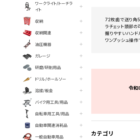
ワークライト/トーチラ
イト
72枚歯で送り角5
収納
ラチェット頭部の
収納関連
握りやすいハンド
ワンプッシュ操作
油圧機器
ガレージ
研磨/研削用品
ドリル/ホールソー
令和
溶接/板金
バイク用工具/用品
自転車用工具/用品
自動車関連消耗品
カテゴリ
一般自動車用品