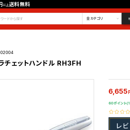
円
送料無料
以上
会員登録
ログイン
お気に入り
全カテゴリ
302004
りラチェットハンドル RH3FH
6,655
60ポイント(1