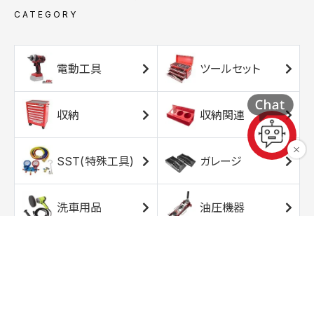
CATEGORY
電動工具
ツールセット
収納
収納関連
SST(特殊工具)
ガレージ
洗車用品
油圧機器
エアコンプレッサ
エアツール
ー
トルクレンチ
ソケット