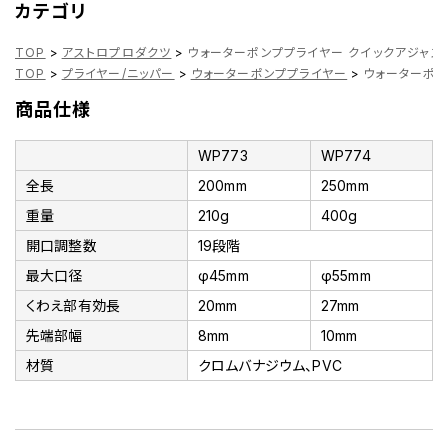
カテゴリ
TOP
>
アストロプロダクツ
>
ウォーターポンププライヤー クイックアジャスト W
TOP
>
プライヤー/ニッパー
>
ウォーターポンププライヤー
>
ウォーターポンプ
商品仕様
WP773
WP774
全長
200mm
250mm
重量
210g
400g
開口調整数
19段階
最大口径
φ45mm
φ55mm
くわえ部有効長
20mm
27mm
先端部幅
8mm
10mm
材質
クロムバナジウム、PVC