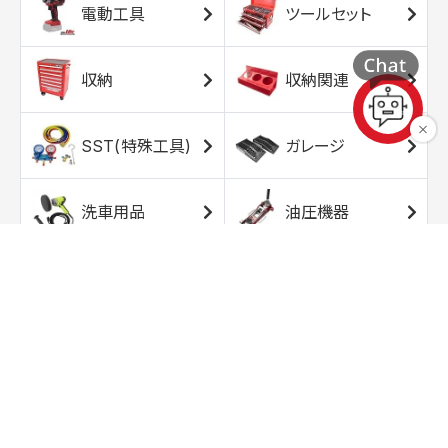
電動工具
ツールセット
収納
収納関連
SST(特殊工具)
ガレージ
洗車用品
油圧機器
エアコンプレッサ
エアツール
ー
トルクレンチ
ソケット
ラチェット/スピン
レンチ/スパナ
ナー