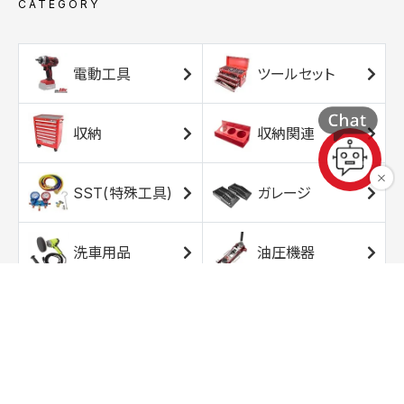
CATEGORY
電動工具
ツールセット
収納
収納関連
SST(特殊工具)
ガレージ
洗車用品
油圧機器
エアコンプレッサ
エアツール
ー
トルクレンチ
ソケット