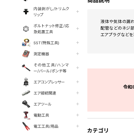
商品説明
内装剥がし/トリムク
リップ
液体や気体の漏れ
ボルトナット修正/応
配管などのネジ部
急処置工具
エアプラグなどを
SST(特殊工具)
測定機器
その他工具/ハンマ
ー/バール/ポンチ等
エアコンプレッサー
令和
エア接続関連
エアツール
電動工具
電工工具/用品
カテゴリ