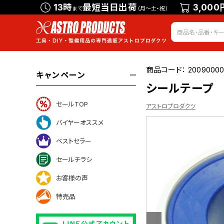
13時
最短当日出荷
3,000
まで
（月～土・祝）
商品コード：
2009000
キャンペーン
シールテープ
セールTOP
アストロプロダクツ
バイヤーオススメ
ベストセラー
いて
セールチラシ
お客様の声
特売品