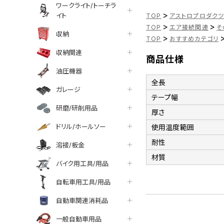
ワークライト/トーチラ
>
イト
TOP
アストロプロダク
>
>
TOP
エア接続関連
そ
収納
>
TOP
おすすめカテゴリ
収納関連
商品仕様
油圧機器
全長
ガレージ
テープ幅
研磨/研削用品
厚さ
ドリル/ホールソー
使用温度範囲
耐性
溶接/板金
材質
バイク用工具/用品
自転車用工具/用品
自動車関連消耗品
一般自動車用品