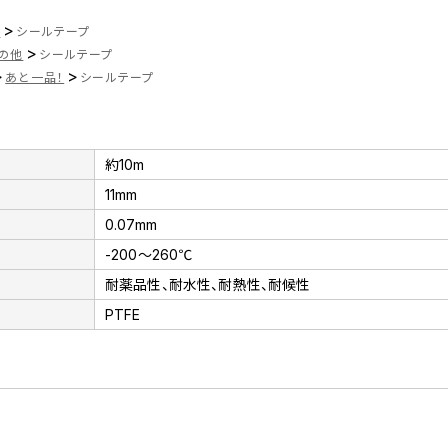
>
ツ
シールテープ
>
の他
シールテープ
>
>
あと一品！
シールテープ
約10m
11mm
0.07mm
-200～260℃
耐薬品性、耐水性、耐熱性、耐候性
PTFE