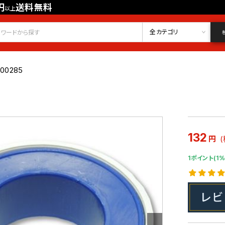
円
送料無料
以上
会員登録
ログイン
お気に入り
全カテゴリ
000285
132
円
1ポイント(1%