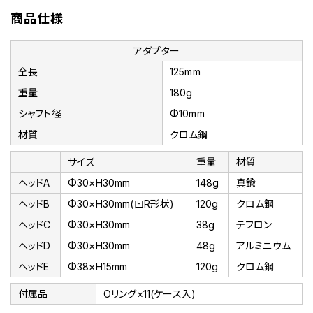
商品仕様
アダプター
全長
125mm
重量
180g
シャフト径
Φ10mm
材質
クロム鋼
サイズ
重量
材質
ヘッドA
Φ30×H30mm
148g
真鍮
ヘッドB
Φ30×H30mm(凹R形状)
120g
クロム鋼
ヘッドC
Φ30×H30mm
38g
テフロン
ヘッドD
Φ30×H30mm
48g
アルミニウム
ヘッドE
Φ38×H15mm
120g
クロム鋼
付属品
Oリング×11(ケース入)