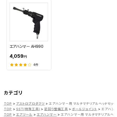
エアハンマー AH990
4,059
円
4件
カテゴリ
TOP
>
アストロプロダクツ
>
エアハンマ－用 マルチマテリアルヘッドセット 
TOP
>
SST(特殊工具)
>
足回り整備工具
>
ボールジョイント
>
エアハンマ
TOP
>
エアツール
>
エアハンマー
>
エアハンマ－用 マルチマテリアルヘッド