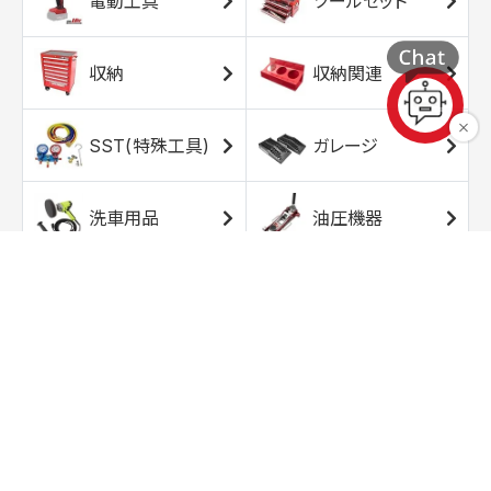
電動工具
ツールセット
収納
収納関連
SST(特殊工具)
ガレージ
洗車用品
油圧機器
エアコンプレッサ
エアツール
ー
トルクレンチ
ソケット
ラチェット/スピン
レンチ/スパナ
ナー