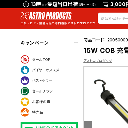
13時
最短当日出荷
3,000
まで
（月～土・祝）
商品コード：
20050000
キャンペーン
15W COB 
セールTOP
アストロプロダクツ
バイヤーオススメ
ベストセラー
ついて
セールチラシ
お客様の声
特売品