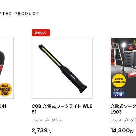
ATED PRODUCT
動画あり
41
COB 充電式ワークライト WL8
充電式ワーク
81
L903
アストロプロダクツ
アストロプロダ
2,739
14,300
円
円