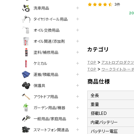
3件
洗車用品
2
タイヤ/ホイール用品
オイル交換用品
オイル関連/添加剤
カテゴリ
塗料/補修用品
>
TOP
アストロプロダク
ケミカル
>
TOP
ワークライト/トー
運搬/積載用品
商品仕様
保護具
全長
アウトドア用品
重量
ガーデン用品/機器
搭載LED
一般用品/家庭用品
内蔵バッテリー
スマートフォン関連品
バッテリー電圧