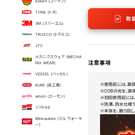
koken (コーケン)
TONE (トネ)
取
3M (スリーエム)
TRUSCO (トラスコ)
JTC
メカニクスウェア (MECHA
注意事項
NIX WEAR)
VESSEL (ベッセル)
※使用前には、取
KURE (呉工業)
※COBの光を、直
amon (エーモン)
※初回使用前には、
※防滴、防水仕様で
ソフト99
※本体を、振り回し
Milwaukee (ミルウォーキ
ー)