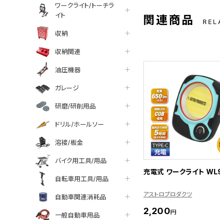
ワークライト/トーチラ
イト
関連商品
REL
収納
収納関連
油圧機器
ガレージ
研磨/研削用品
ドリル/ホールソー
溶接/板金
バイク用工具/用品
充電式 ワークライト WL9
自転車用工具/用品
アストロプロダクツ
自動車関連消耗品
2,200
円
一般自動車用品