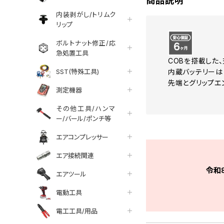
商品説明
内装剥がし/トリムク
リップ
ボルトナット修正/応
急処置工具
COBを搭載した
SST(特殊工具)
内蔵バッテリーは
先端とグリップエ
測定機器
その他工具/ハンマ
ー/バール/ポンチ等
エアコンプレッサー
エア接続関連
令和
エアツール
電動工具
電工工具/用品