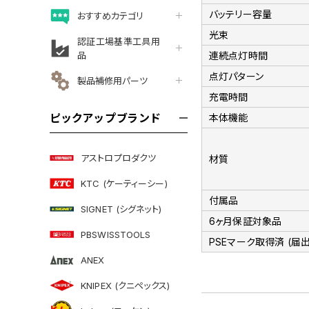
バッテリー容量
おすすめカテゴリ
光束
認証工場基準工具用
品
連続点灯時間
点灯パターン
製品補修用パーツ
充電時間
ピックアップブランド
本体機能
アストロプロダクツ
材質
KTC (ケーティーシー)
付属品
SIGNET (シグネット)
6ヶ月保証対象品
PBSWISSTOOLS
PSEマーク取得済 (届
ANEX
KNIPEX (クニペックス)