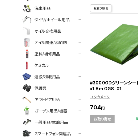
洗車用品
お取り寄せ
タイヤ/ホイール用品
オイル交換用品
オイル関連/添加剤
塗料/補修用品
ケミカル
運搬/積載用品
#3000ODグリーンシート
保護具
x1.8m OGS-01
ユタカメイク
アウトドア用品
704
円
ガーデン用品/機器
お取り寄せ
一般用品/家庭用品
スマートフォン関連品