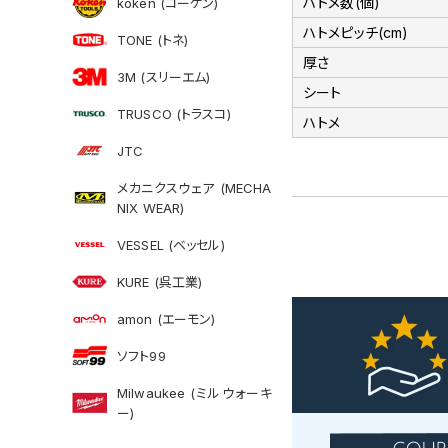
ハトメ数(個)
koken (コーケン)
ハトメピッチ(cm)
TONE (トネ)
厚さ
3M (スリーエム)
シート
TRUSCO (トラスコ)
ハトメ
JTC
メカニクスウェア (MECHA
NIX WEAR)
VESSEL (ベッセル)
KURE (呉工業)
amon (エーモン)
ソフト99
Milwaukee (ミルウォーキ
ー)