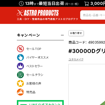
13時
最短当日出荷
3,000
まで
（月～土・祝）
お取り寄せ
キャンペーン
商品コード：
49035992
セールTOP
#3000ODグリ
バイヤーオススメ
ユタカメイク
ベストセラー
セールチラシ
ついて
お客様の声
特売品