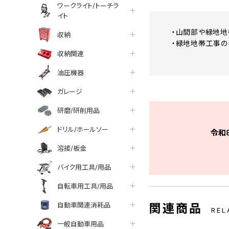
ワークライト/トーチラ
イト
・山間部や緑地地
収納
・緑地地帯工事の
収納関連
油圧機器
ガレージ
研磨/研削用品
ドリル/ホールソー
令和
溶接/板金
バイク用工具/用品
自転車用工具/用品
自動車関連消耗品
関連商品
REL
一般自動車用品