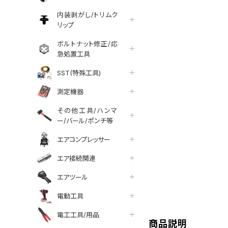
内装剥がし/トリムク
リップ
ボルトナット修正/応
急処置工具
SST(特殊工具)
測定機器
その他工具/ハンマ
ー/バール/ポンチ等
エアコンプレッサー
エア接続関連
エアツール
tter
facebook
line
電動工具
電工工具/用品
商品説明