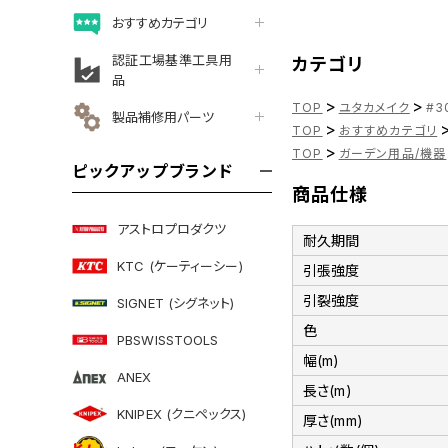
おすすめカテゴリ
認証工場基準工具用
カテゴリ
品
>
>
TOP
ユタカメイク
#3
製品補修用パーツ
>
TOP
おすすめカテゴリ
>
TOP
ガーデン用品/機器
ピックアップブランド
商品仕様
アストロプロダクツ
耐久期間
KTC (ケーティーシー)
引張強度
引裂強度
SIGNET (シグネット)
色
PBSWISSTOOLS
幅(m)
ANEX
長さ(m)
KNIPEX (クニペックス)
厚さ(mm)