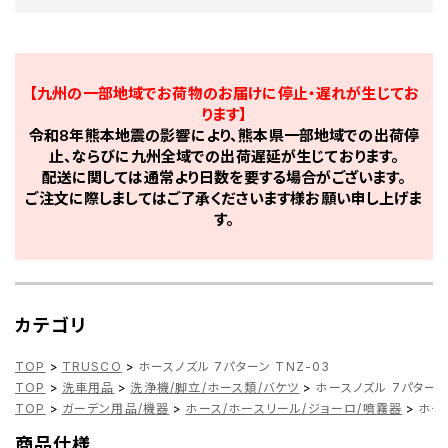
【九州の一部地域でお荷物のお届けに停止・遅れが生じてお
ります】
令和8年熊本地震の影響により、熊本県一部地域での出荷停
止、ならびに九州全域での出荷遅延が生じております。
配送に関しては通常より日数を要する場合がございます。
ご注文に際しましてはご了承くださいます様お願い申し上げま
す。
カテゴリ
TOP
>
TRUSCO
>
ホースノズル 7パターン TNZ-03
TOP
>
洗車用品
>
洗浄機/脚立/ホース類/バケツ
>
ホースノズル 7パターン 
TOP
>
ガーデン用品/機器
>
ホース/ホースリール/ジョーロ/噴霧器
>
ホー
商品仕様