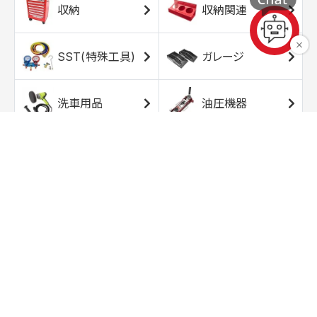
収納
収納関連
SST(特殊工具)
ガレージ
洗車用品
油圧機器
エアコンプレッサ
エアツール
ー
トルクレンチ
ソケット
ラチェット/スピン
レンチ/スパナ
ナー
バイク用工具/用
オイル交換用品
品