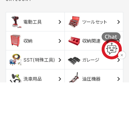
電動工具
ツールセット
収納
収納関連
SST(特殊工具)
ガレージ
洗車用品
油圧機器
エアコンプレッサ
エアツール
ー
トルクレンチ
ソケット