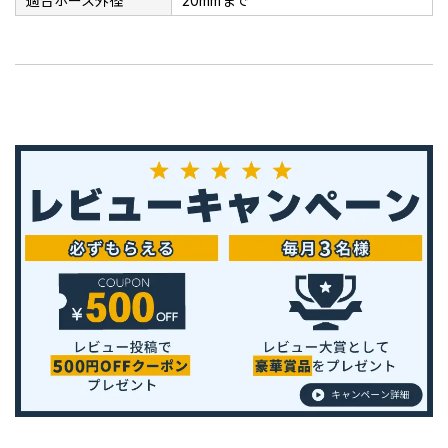
適合ホース外径
20mmまで