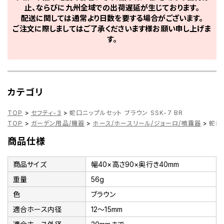
止、ならびに九州全域での出荷遅延が生じております。
配送に関しては通常より日数を要する場合がございます。
ご注文に際しましてはご了承くださいます様お願い申し上げま
す。
カテゴリ
TOP
>
セフティ-3
>
蛇口ニップルセット ブラウン SSK-7 BR
TOP
>
ガーデン用品/機器
>
ホース/ホースリール/ジョーロ/噴霧器
>
蛇口ニ
商品仕様
商品サイズ
幅40×高さ90×奥行き40mm
重量
56g
色
ブラウン
適合ホース内径
12～15mm