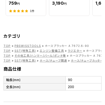
759
3,190
1,62
円
円
1件
カテゴリ
TOP
>
PBSWISSTOOLS
>
ホースプラッカー A 7672.6-90
TOP
>
SST(特殊工具)
>
エンジン整備工具
>
ラジエター
>
ホースプラッカー
TOP
>
その他工具/ハンマー/バール/ポンチ等
>
ホースプラッカー A 7672
TOP
>
SST(特殊工具)
>
ホース/チューブ関連
>
ホース/チューブカッター
商品仕様
軸長(mm)
90
全長(mm)
200