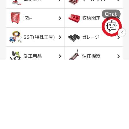
収納
収納関連
SST(特殊工具)
ガレージ
洗車用品
油圧機器
エアコンプレッサ
エアツール
ー
トルクレンチ
ソケット
ラチェット/スピン
レンチ/スパナ
ナー