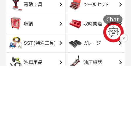
電動工具
ツールセット
収納
収納関連
SST(特殊工具)
ガレージ
洗車用品
油圧機器
エアコンプレッサ
エアツール
ー
トルクレンチ
ソケット
ラチェット/スピン
レンチ/スパナ
ナー