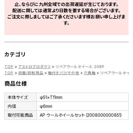
止、ならびに九州全域での出荷遅延が生じております。
配送に関しては通常より日数を要する場合がございます。
ご注文に際しましてはご了承くださいます様お願い申し上げま
す。
カテゴリ
TOP
>
アストロプロダクツ
>
リペアウールホイール 208P
TOP
>
研磨/研削用品
>
軸付きバフ/その他
>
六角軸
>
リペアウールホイー
商品仕様
本体サイズ
φ51×T11mm
内径
φ6mm
取付可能商品
AP ウールホイールセット（2008000000851）