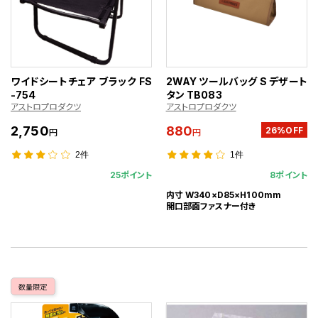
ワイドシートチェア ブラック FS
2WAY ツールバッグ S デザート
-754
タン TB083
アストロプロダクツ
アストロプロダクツ
2,750
880
26%OFF
円
円
2件
1件
25ポイント
8ポイント
内寸 W340×D85×H100mm
開口部面ファスナー付き
数量限定