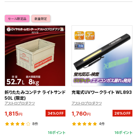
セール限定品
数量限定
折りたたみコンテナ ライトサンド
充電式UVワークライト WL893
50L (限定)
アストロプロダクツ
アストロプロダクツ
1,815
1,760
34%OFF
26%OFF
円
円
8件
4件
16ポイント
16ポイント