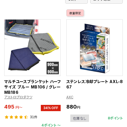
数量限定
マルチユースブランケット ハーフ
ステンレス冷却プレート AXL-8
サイズ ブルー MB106 / グレー
67
MB186
アストロプロダクツ
AXC
495
880
円～
円
34%OFF
31件
8ポイント
在庫なし
4ポイント 〜