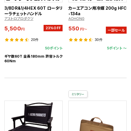
3/8DR&1/4HEX 60T ロータリ
カーエアコン用冷媒 200g HFC
ーラチェットハンドル
-134a
アストロプロダクツ
AOHONG
5,500
550
23%OFF
円
円～
一部セール
20件
30件
50ポイント
5ポイント 〜
ギヤ数60T 全長180mm 許容トルク
60Nm
ミリタリー