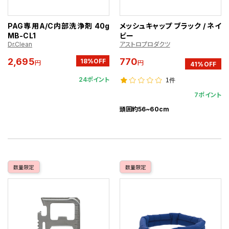
PAG専用A/C内部洗浄剤 40g
メッシュキャップ ブラック / ネイ
MB-CL1
ビー
Dr.Clean
アストロプロダクツ
2,695
770
18%OFF
円
円
41%OFF
24ポイント
1件
7ポイント
頭囲約56~60cm
数量限定
数量限定