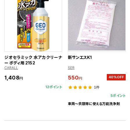
ジオセラミック 水アカクリーナ
新サンエスK1
ー ボディ用 2152
CARALL
SER
1,408
550
40%OFF
円
円
12ポイント
1件
5ポイント
車両～衣類等に使える万能洗浄剤