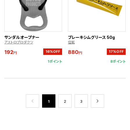
サンダルオープナー
ブレーキシムグリース 50g
アストロプロダクツ
住鉱
192
880
16%OFF
17%OFF
円
円
1ポイント
8ポイント
1
2
3