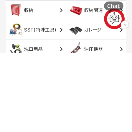
収納
収納関連
SST(特殊工具)
ガレージ
洗車用品
油圧機器
エアコンプレッサ
エアツール
ー
トルクレンチ
ソケット
ラチェット/スピン
レンチ/スパナ
ナー
バイク用工具/用
オイル交換用品
品