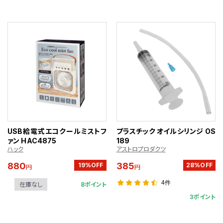
USB給電式エコクールミストフ
プラスチック オイルシリンジ OS
ァン HAC4875
189
ハック
アストロプロダクツ
880
385
19%OFF
28%OFF
円
円
4件
8ポイント
在庫なし
3ポイント