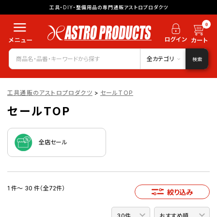
工具・DIY・整備用品の専門通販アストロプロダクツ
0
全カテゴリ
検索
工具通販のアストロプロダクツ
>
セールTOP
セールTOP
全店セール
1 件～ 30 件（全72件）
絞り込み