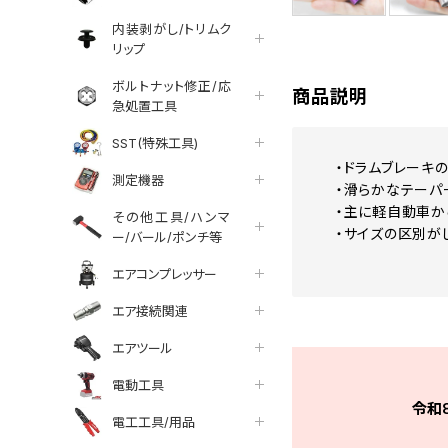
内装剥がし/トリムク
リップ
ボルトナット修正/応
商品説明
急処置工具
SST(特殊工具)
・ドラムブレーキ
測定機器
・滑らかなテーパ
・主に軽自動車か
その他工具/ハンマ
・サイズの区別が
ー/バール/ポンチ等
エアコンプレッサー
エア接続関連
エアツール
電動工具
令和
電工工具/用品