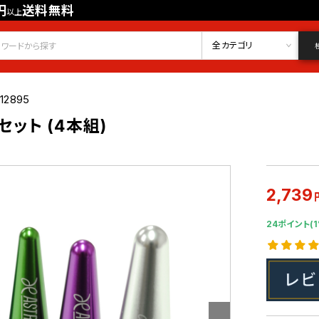
円
送料無料
以上
会員登録
ログイン
お気に入り
全カテゴリ
12895
ット (4本組)
2,739
24ポイント(1