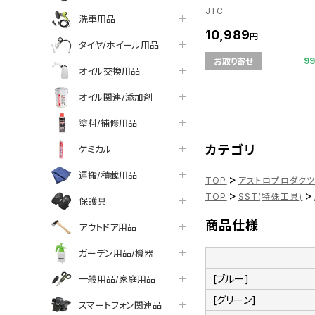
JTC
洗車用品
10,989
円
タイヤ/ホイール用品
9
お取り寄せ
オイル交換用品
オイル関連/添加剤
塗料/補修用品
カテゴリ
ケミカル
運搬/積載用品
>
TOP
アストロプロダク
>
>
TOP
SST(特殊工具)
保護具
商品仕様
アウトドア用品
ガーデン用品/機器
[ブルー]
一般用品/家庭用品
[グリーン]
スマートフォン関連品