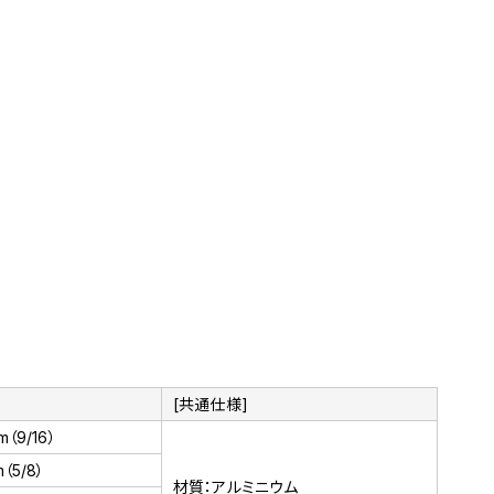
[共通仕様]
m（9/16）
m（5/8）
材質：アルミニウム