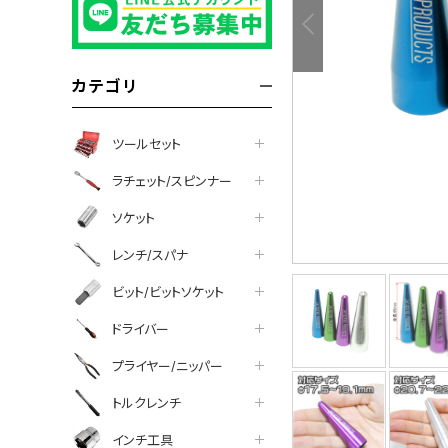
カテゴリ
ツールセット
ラチェット/スピンナー
ソケット
レンチ/スパナ
ビット/ビットソケット
tter
facebook
line
ドライバー
プライヤー/ニッパー
トルクレンチ
インチ工具