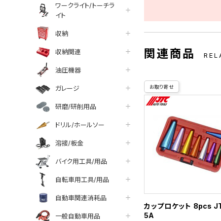
ワークライト/トーチラ
イト
収納
関連商品
収納関連
REL
油圧機器
お取り寄せ
ガレージ
研磨/研削用品
ドリル/ホールソー
溶接/板金
バイク用工具/用品
自転車用工具/用品
自動車関連消耗品
カップロケット 8pcs J
5A
一般自動車用品