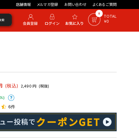
店舗情報
メルマガ登録
お問い合わせ
よくあるご質問
0
TOTAL
検索
￥0
円
(税込)
2,490
円
(税抜)
%)
6件