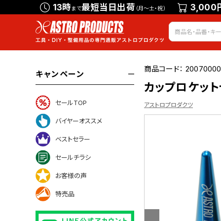
13時
最短当日出荷
3,000
まで
（月～土・祝）
商品コード：
20070000
キャンペーン
カップロケットセ
セールTOP
アストロプロダクツ
バイヤーオススメ
ベストセラー
ついて
セールチラシ
お客様の声
特売品