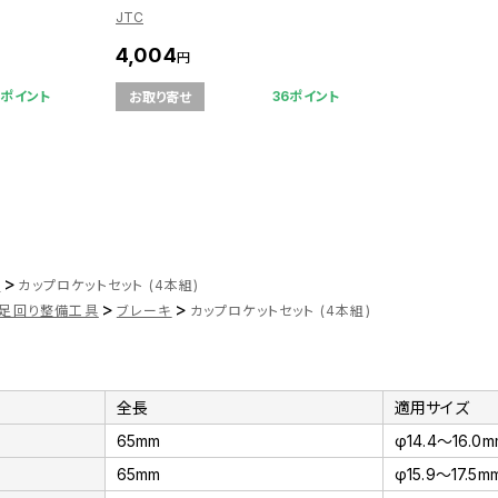
JTC
4,004
円
9ポイント
36ポイント
お取り寄せ
>
ツ
カップロケットセット (4本組)
>
>
足回り整備工具
ブレーキ
カップロケットセット (4本組)
全長
適用サイズ
65mm
φ14.4～16.0m
65mm
φ15.9～17.5m